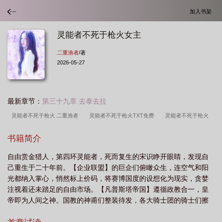
加入书架
灵能者不死于枪火女主
二重渔者
/著
2026-05-27
最新章节：
第三十九章 去泰去拉
灵能者不死于枪火 二重渔者
灵能者不死于枪火TXT免费
灵能者不死于枪火
TXT版
灵能者不死于枪火女主
灵能者不死于枪火完整阅读
灵能者不死于枪
书籍简介
火笔趣阁
灵能者不死于枪火主角能力
灵能者不死于枪火免费
灵能者不死于
自由赏金猎人，第四环灵能者，死而复生的宋识睁开眼睛，发现自
枪火精校
灵能者不死于枪火无错版
灵能者不死于枪火TXT百度
灵能者不死
己重生于二十年前。【企业联盟】的巨企们俯瞰众生，连空气和阳
于枪火百科
灵能者不死于枪火起点
灵能者不死于枪火资源
灵能者不死于枪
光都纳入掌心，悄然标上价码，将赛博国度的设想化为现实，贪婪
火免费阅读
灵能者不死于枪火道途
灵能者不死于枪火 笔趣阁
灵能者不死
注视着还未踏足的自由市场。【凡普斯塔帝国】遵循政教合一，皇
帝即为人间之神。国教的神甫们整装待发，各大骑士团的骑士们擦
于枪火百度百科
灵能者不死于枪火百度
灵能者不死于枪火六大道途
拭武器，渴求追随神圣皇帝的步伐，再度开疆扩土，播撒信仰荣