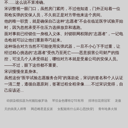
不......这么说不算准确。
宋识瞥视一眼门口，虽然房门紧闭，不过他知道，门外正站着一位
荷枪实弹的安保人员，不久前正是对方带他来这个房间。
他的唯一职责，就是确保自己这种“志愿者”不会在临近医学试验开始
时，因为忽然承受不住压力选择放弃和逃跑。
面对事前已经锁住一身植入义体、封锁联网权限的“志愿者”，一记电
击枪就可以让他们重新乖巧起来。
这种场合对方当然不可能使用实弹武器，一旦不小心下手过重，让
经过精心挑选的“志愿者”受伤乃至死亡——恶意损害公司财产的指
控，可没几个人承受得起，哪怕对方本就是受雇公司的安保人员。
——不过，眼下这些都不重要。
宋识慢慢坐直身体。
虽然这份“医学试验志愿服务合同”的落款处，宋识的签名和个人认证
一清二楚，遵循自愿原则，签署过程全程录像......不过宋识觉得，自
己应该还...
幼驯染模拟器为何频陷修罗场
琴弦金色哪有QTE有用
排球但花滑冠军
龙傲
天的病美人师尊
网恋雌君是反派
女配能有什么坏心思[快穿]
青年呛鼻火辣
还春
我老公可是龙傲天男主！
万人嫌假少爷翻车后
失忆龙傲天的炮灰道侣
[穿书]
贤德妇
战损雄虫禁养守则
折服
攻了最强哨兵后
地府拆迁办
女