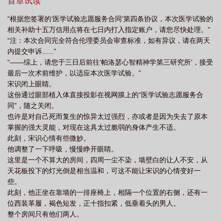
光。还有内部矛盾越发激烈的【泛东大陆联合体】、理想乌托邦
首章试读
【伊甸】、人工智能们的乐土【千星城】......这个世界已经平稳太
“根据您签署的‘医学试验志愿服务合同’第四条协议，本次医学试验的
久，席卷整颗星球的战火不可避免。植入义体、灵能者与灵能道
相关补助十五万信用点将在七日内打入指定账户，请您尽快处理。”
途、空天母舰、巨构奇观、技术奇点、星坠、堕化网域......理想，困
“注：本次合同完全符合伦理委员会审查标准，如有异议，请在两天
惑，惊异，未来。这些都可以先放到一边。宋识愉快地作出决定。
内提交申诉......”
第一步，恢复力量。第二步，依次去问候一遍，前世那一连串的仇
“——综上，请您于三日后前往‘帕洛瑟心智精神学第三研究所’，接受
人名单吧。
最后一次术前维护，以适应本次医学试验。”
宋识闭上眼睛。
这份通过眼部植入体直接投影在视网膜上的“医学试验志愿服务合
同”，随之关闭。
也许是对自己死而复生的惊异太过强烈，亦或者是因为失去了原本
掌握的强大灵能，对现在这具太过脆弱的身体产生不适。
此刻，宋识心情有些微妙。
他调整了一下呼吸，慢慢睁开眼睛。
这里是一个不算大的房间，四周一尘不染，墙壁白的让人不安，从
天花板投下的灯光倒是相当温和，可这不能让宋识的心情变好一
些。
此刻，他正坐在靠墙的一排座椅上，相隔一个位置的右侧，还有一
位西装革履，褐色短发，正十指扣紧，低垂着头的男人。
整个房间只有他们两人。