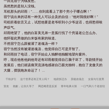
一回见宿宁为钱发愁。
经采访上夸奖自己，美滋滋地把相关内容发朋友圈：我也没那么好
虽然愁的是别人没钱。
～[害羞]萧今栩抱着他：“胡说，没有宝宝哪来的我的今天。”系统看
耳机那头的邱雨：“……你到底看上了那个穷小子哪点啊！”
着原本八年要完成的任务被缩短到四年完成，感叹：“宿主，你真
宿宁说出来的话有一种无人可以企及的自信：“他对我很好啊！”
拼。”萧今栩：不拼怎么养老婆？排雷受很娇妻。双洁双初恋，he。
司机听着欲言又止，试想他要是老爷听到小少爷这话，也得愁得唉
无快穿元素，任何不合理的剧情默认我的私设。小情侣不拆不逆1v1
声叹气。
身心皆是彼此。
邱雨绝望了，他的白富美兄弟一意孤行找了个穷逼老公怎么办。
他怀疑此男做的白米饭有家的味道。
不然宿宁怎么跟被灌了迷魂汤一样？
宿宁当然没有被灌迷魂汤，他觉得自己可是开智了。
和邱雨挂了电话，宿宁开始众人独醉他独醒地望向窗外。
哼，现在他爸他妈他哥还有邱雨都觉得自己脑子坏了，等剧情开始
发展后，他们就该痛哭流涕地感谢自己眼光独特，抱住了龙傲天的
大腿，摆脱炮灰命运了！ ...
千秋岁引
这个世界还有正常人吗？
地府拆迁办
异能农场主
女装勾引直男
室友
抱歉，让你久等了
网恋雌君是反派
青年呛鼻火辣
一口气和八个老攻结
婚后
女配能有什么坏心思[快穿]
缠枝牡丹
徐开慈的头发绿不绿
禅院家主非
我莫属
将军在上，朕苦不堪言
龙傲天的病美人师尊
十年止痒
幼驯染模拟器
为何频陷修罗场
炮灰自救系统
琴弦金色哪有QTE有用
骑驴列过孤独星球
攻