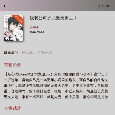
加入书架
我老公可是龙傲天男主！
甜矣
/著
2026-05-26
最新章节：
第63章 正文第完结
书籍简介
【疑心病Bking大爹型龙傲天x分离焦虑症傻白甜小少爷】宿宁二十
一岁这年，得知自己是一本男频小说里的炮灰，而自己的合租舍友
萧今栩，就是还在落魄时期的龙傲天男主。男主肩宽腰窄，自律稳
重，容貌帅气，除了整日板着一张脸，不近人情外，简直就是完美
男友人选。唯有一点不好，就是太穷。但没关系，萧今栩可是龙傲
天，莫欺少年穷，将来他可是整个A市的主宰！宿宁越看越满意，与
其就这样被家里送出去给不认识的人联姻，还不如挑个自己喜欢的
首章试读
——萧今栩就很不错。于是宿宁与萧今栩光速恋爱了。宿宁扶贫穷