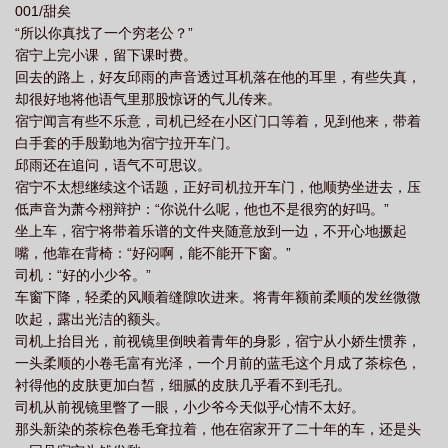
001/甜矣
小子的信息在交际圈不胫而走，他的死对头笑他没眼光，朋友们隐
“所以你真找了一个穷老公？”
隐劝分，宿宁老神在在：“你们懂什么！”他老公可是潜力股！龙傲天
宿宁上完小课，留下课时费。
来的！——萧今栩是快穿局龙傲天系统的金牌员工，完成业绩任务
回去的路上，好友邱雨的声音透过耳机落在他的耳里，有些失真，
后他得以回到自己的原生世界。回来后，他不仅知道剧情还手握系
却很好地将他语气里那股惊讶的气儿传来。
统外挂，在完成东山再起这个成就时一路稳进，不料剧情线里这个
宿宁闻言有些不乐意，司机已经在小区门口等着，见到他来，带着
对他落井下石的小少爷出了变数。小少爷宿宁表里如一，是个空有
白手套的手殷勤地为宿宁拉开车门。
一张脸蛋的漂亮花瓶，干啥啥不行，做个饭都能把空锅干烧，就是
邱雨还在追问，语气不可思议。
个成事不足败事有余的累赘。两人本不该有任何交集，却阴差阳错
宿宁不太想继续这个话题，正好司机拉开车门，他顺势坐进去，压
成为舍友，宿宁还向他表了白。萧今栩想看宿宁想耍什么花招，答
低声音为萧今栩辩护：“你说什么呢，他也不是很穷的好吗。”
应了他的表白，两人正式成为情侣。系统未雨绸缪：“宿主你不要沉
坐上车，宿宁将带着乐谱的文件夹随意放到一边，不开心地撅起
迷美色啊，别忘了我们的任务！”萧今栩：“放心，玩玩而已。”他不
嘴，他靠在背椅：“好闷啊，能不能开下窗。”
可能对一个貌美蠢货动心。随着时间推移，宿宁正如萧今栩所料露
司机：“好的小少爷。”
出马脚，但和他想象中大相径庭——宿宁简直就是黏人精，一天二
车窗下降，轻柔的风顺着缝隙吹进来。将青年额前柔顺的发丝微微
十四小时恨不得都和自己在一起，一见面就扑到自己怀里要亲亲，
吹起，露出光洁的额头。
一口一个“老公”叫的亲热。唯一能让他消停点的，就是萧今栩说自己
司机上抬目光，前视镜里倒映着青年的身影，宿宁从小娇生惯养，
要去上班。上班好啊，上班妙啊，宿宁帮萧今栩打好领带，推着他
一头柔顺的小卷毛富有光泽，一个月前的蓝毛这个月成了茶棕色，
出门，临别前在他的脸上落下一个吻：“老公你要上班加油哦，我在
衬得他的皮肤更加白皙，细腻的皮肤几乎看不到毛孔。
家里等你。”等他的龙傲天老公功成名就，看谁还敢笑他没眼光！*萧
司机从前视镜里瞥了一眼，小少爷今天似乎心情不太好。
总在圈内绝对是个传奇。从一穷二白到商界新贵不过短短几年，更
那头新染的茶棕色卷毛耷拉着，他在宿家开了二十年的车，还是头
是摇身一变成世家萧家的掌门人。宿宁扬眉吐气，看到萧今栩在财