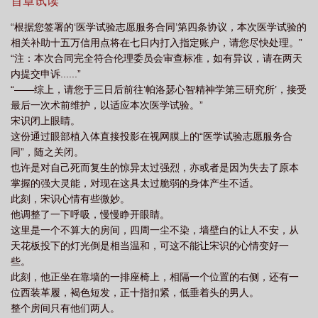
光。还有内部矛盾越发激烈的【泛东大陆联合体】、理想乌托邦
首章试读
【伊甸】、人工智能们的乐土【千星城】......这个世界已经平稳太
“根据您签署的‘医学试验志愿服务合同’第四条协议，本次医学试验的
久，席卷整颗星球的战火不可避免。植入义体、灵能者与灵能道
相关补助十五万信用点将在七日内打入指定账户，请您尽快处理。”
途、空天母舰、巨构奇观、技术奇点、星坠、堕化网域......理想，困
“注：本次合同完全符合伦理委员会审查标准，如有异议，请在两天
惑，惊异，未来。这些都可以先放到一边。宋识愉快地作出决定。
内提交申诉......”
第一步，恢复力量。第二步，依次去问候一遍，前世那一连串的仇
“——综上，请您于三日后前往‘帕洛瑟心智精神学第三研究所’，接受
人名单吧。
最后一次术前维护，以适应本次医学试验。”
宋识闭上眼睛。
这份通过眼部植入体直接投影在视网膜上的“医学试验志愿服务合
同”，随之关闭。
也许是对自己死而复生的惊异太过强烈，亦或者是因为失去了原本
掌握的强大灵能，对现在这具太过脆弱的身体产生不适。
此刻，宋识心情有些微妙。
他调整了一下呼吸，慢慢睁开眼睛。
这里是一个不算大的房间，四周一尘不染，墙壁白的让人不安，从
天花板投下的灯光倒是相当温和，可这不能让宋识的心情变好一
些。
此刻，他正坐在靠墙的一排座椅上，相隔一个位置的右侧，还有一
位西装革履，褐色短发，正十指扣紧，低垂着头的男人。
整个房间只有他们两人。