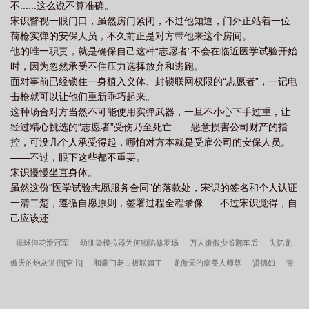
不......这么说不算准确。
宋识瞥视一眼门口，虽然房门紧闭，不过他知道，门外正站着一位
荷枪实弹的安保人员，不久前正是对方带他来这个房间。
他的唯一职责，就是确保自己这种“志愿者”不会在临近医学试验开始
时，因为忽然承受不住压力选择放弃和逃跑。
面对事前已经锁住一身植入义体、封锁联网权限的“志愿者”，一记电
击枪就可以让他们重新乖巧起来。
这种场合对方当然不可能使用实弹武器，一旦不小心下手过重，让
经过精心挑选的“志愿者”受伤乃至死亡——恶意损害公司财产的指
控，可没几个人承受得起，哪怕对方本就是受雇公司的安保人员。
——不过，眼下这些都不重要。
宋识慢慢坐直身体。
虽然这份“医学试验志愿服务合同”的落款处，宋识的签名和个人认证
一清二楚，遵循自愿原则，签署过程全程录像......不过宋识觉得，自
己应该还...
排球但花滑冠军
幼驯染模拟器为何频陷修罗场
万人嫌假少爷翻车后
失忆龙
傲天的炮灰道侣[穿书]
和豪门老古板联姻了
龙傲天的病美人师尊
贤德妇
青
年呛鼻火辣
攻了最强哨兵后
战损雄虫禁养守则
女配能有什么坏心思[快穿]
将军在上，朕苦不堪言
还春
地府拆迁办
折服
网恋雌君是反派
抱歉，让