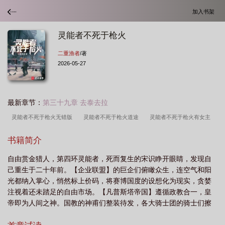
加入书架
灵能者不死于枪火
二重渔者
/著
2026-05-27
最新章节：
第三十九章 去泰去拉
灵能者不死于枪火无错版
灵能者不死于枪火道途
灵能者不死于枪火有女主
吗
灵能者不死于枪火 笔趣阁
灵能者不死于枪火百科
灵能者不死于枪火 二
书籍简介
重渔者
灵能者不死于枪火百度百科
灵能者不死于枪火笔趣阁
灵能者不死于
自由赏金猎人，第四环灵能者，死而复生的宋识睁开眼睛，发现自
枪火主角能力
灵能者不死于枪火免费
灵能者不死于枪火精校
灵能者不死于
己重生于二十年前。【企业联盟】的巨企们俯瞰众生，连空气和阳
枪火百度
灵能者不死于枪火免费阅读
灵能者不死于枪火六大道途
灵能者不
光都纳入掌心，悄然标上价码，将赛博国度的设想化为现实，贪婪
死于枪火完整阅读
灵能者不死于枪火TXT百度
灵能者不死于枪火女主
灵能
注视着还未踏足的自由市场。【凡普斯塔帝国】遵循政教合一，皇
帝即为人间之神。国教的神甫们整装待发，各大骑士团的骑士们擦
者不死于枪火起点
灵能者不死于枪火TXT免费
灵能者不死于枪火TXT版
拭武器，渴求追随神圣皇帝的步伐，再度开疆扩土，播撒信仰荣