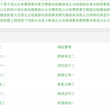
个孩子
燕云台免费观看全集完整版在线播放
燕云台电视剧全集在线观看免
云台剧情介绍分集电视猫
燕云台在哪里
燕云台免费观看完整版在线播放
燕
播放影视大全
燕云台电视剧在线观看免费完整版高清
燕云台胡辇结局是什
燕燕爱上耶律贤了吗
燕云台多少集
燕云台在线观看免费观看全集
燕云台玉
主
祸起萧墙
女一
萧家有女二
子一
深宫皇子二
女二
射柳之争一
舞二
春夜之舞三
中二
狼虎丛中三
唳三
初遇燕燕一