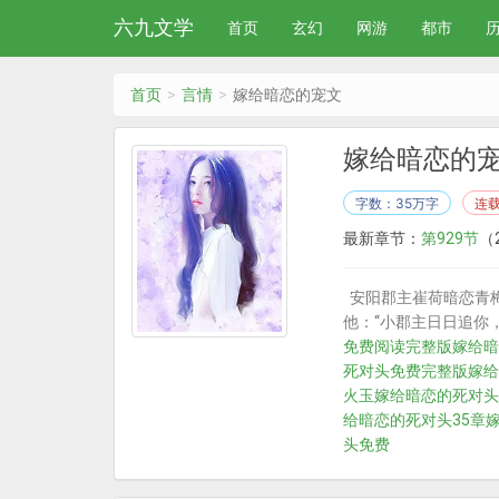
六九文学
首页
玄幻
网游
都市
首页
言情
嫁给暗恋的宠文
嫁给暗恋的
字数：35万字
连
最新章节：
第929节
（2
安阳郡主崔荷暗恋青
他：“小郡主日日追你，
免费阅读完整版
嫁给暗
死对头免费完整版
嫁给
火玉
嫁给暗恋的死对头
给暗恋的死对头35章
头免费