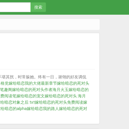
搜索
不堪其扰，时常躲她。终有一日，谢翎的好友调侃
格格党
嫁给暗恋我的大佬最新章节
嫁给暗恋的死对头
笔趣阁
嫁给暗恋的死对头作者海月火玉
嫁给暗恋的
免费阅读笔
嫁给暗恋的宠文
嫁给暗恋的死对头 海月
给暗恋对象之后.txt
嫁给暗恋的死对头免费阅读
嫁
给暗恋的alpha
嫁给暗恋我的路人
嫁给暗恋的死对