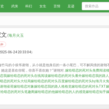
历史
武侠
科幻
女生
言情
足迹
宠文
/
海月火玉
载中
025-06-24 20:33:04）
梅竹马的小侯爷谢翎，从小就是他身后的一条小尾巴，可不解风情的谢翎
她这是喜欢你呢，你喜不喜欢她？”谢翎对..
嫁给暗恋的死对头免费阅读
恋我
嫁给暗恋的死对头在线阅读
嫁给暗恋的死对头番外
嫁给暗恋我的路人
暗恋的死对头大结局
嫁给暗恋的死对头百度
嫁给暗恋的死对头by海月火
谢翎崔荷
嫁给暗恋对象
嫁给暗恋我的路人格格党
嫁给暗恋的死对头TXT
嫁
嫁给暗恋的死对头笔趣阁
嫁给暗恋的他
嫁给暗恋的人的感觉
嫁给暗恋知乎
嫁