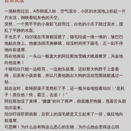
兽”叼走了！可恶的变态！我要去告祖师爷扣你功德！动物小短文合
首章试读
费
小猫咪混进警犬队了会怎么样
小猫咪混进警犬队了怎么办啊
小猫咪混进
集，甜萌治愈向~纯动物，不变人
一场秋雨过后，A市彻底入秋，空气湿冷，小区的水泥地上积起一片
警犬队了笔趣阁TXT免费下
小猫咪混进警犬队了? 作者·好苏狐
小猫咪混进警
片水洼，倒映着铅灰色的天空。
犬队了?
小猫咪混进警犬队了?好苏狐
小猫咪混进警犬队了? 好苏狐 免
突然，一个黑乎乎的小身影飞掠而过，白色的小爪子踏过泥水，搅
乱了平静的水面。
费
小猫咪混进警犬队了31
小猫咪混进警犬队了百度
小猫咪混进警犬队了?
不光爪子，珀尔现在浑身都湿透了，猫毛结成一绺一绺的，皱巴巴
百度资源
地贴在身上。他被冻得浑身哆嗦，却没时间停下舔毛，正一刻不停
地向前逃窜。
而在他身后，一头山一般庞大的阿拉斯加雪橇犬呲着獠牙，兴奋地
向他追来！
小猫珀尔只能一边暗骂，一边抱头鼠窜。还好那大狗脖子上套着
绳，后面有小孩牵着，所以只要他跑出大狗的活动范围就能逃过一
劫……
就在这时，牵绳那孩子竟然松了手，还一脸兴奋地指着珀尔：“是耗
子！抓住他！快，霸王，去追！！”
阿拉斯加没了束缚，“嗷嗷”欢叫了两声，彻底撒开狗腿，甩着舌头朝
珀尔追来。
珀尔吓得肝胆俱裂，后背上的湿毛硬是又立起来了一排，疯狂地向
前逃窜。
可恶啊！为什么会有狗这么恶心的生物，为什么他会变得这么弱