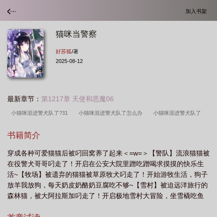
加入书架
猫咪当警察
好苏狐
/著
2025-08-12
最新章节：
第1217章 天使和恶魔06
小猫咪混进警犬队了?31
小猫咪混进警犬队了怎么办
小猫咪混进警犬队了
txt
小猫咪混进警犬队了TXT
小猫咪混进警犬队了免费阅读
警察和猫
书籍简介
咪
小猫咪混进警犬队了笔趣阁
猫咪当警察
小猫咪混进警犬队了?txt
小
穿成各种可爱猫猫后被叼回窝养了起来＜=w=＞【警队】流浪猫猫被
猫当警察要经过哪些培训
小猫咪混进警犬队了? 好苏狐
小猫咪混进警犬队了?
在役警犬哥哥叼走了！开启在公安大院里蹭吃蹭喝求摸摸的快乐生
by
小猫咪混进警犬队了?笔趣阁
小猫咪混进警犬队了?免费阅读
小猫咪混
活~【牧场】被遗弃的猫猫被草原牧犬叼走了！开始游牧生活，狗子
进警犬队了?百度
小猫咪混进警犬队了在线阅读
小猫咪混进警犬队了笔趣阁最
放羊我放狗，每天奶皮奶酪奶豆腐吃不够~【雪村】被迫远洋旅行的
森林猫，被大阿拉斯加叼走了！开启极地雪村大冒险，坐雪橇吃鱼
新章节
小猫咪混进警犬队了?by好苏狐
小猫咪混进警犬队了?作者好苏
肉，看极光住冰屋~【道观】道观里的吉祥物猫猫被后山的孤僻“神
狐
小猫咪混进警犬队了格格党
小猫咪混进警犬队了
小猫咪混进警犬队了免