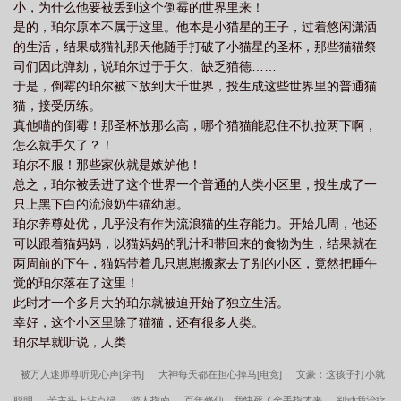
小，为什么他要被丢到这个倒霉的世界里来！
是的，珀尔原本不属于这里。他本是小猫星的王子，过着悠闲潇洒
的生活，结果成猫礼那天他随手打破了小猫星的圣杯，那些猫猫祭
司们因此弹劾，说珀尔过于手欠、缺乏猫德……
于是，倒霉的珀尔被下放到大千世界，投生成这些世界里的普通猫
猫，接受历练。
真他喵的倒霉！那圣杯放那么高，哪个猫猫能忍住不扒拉两下啊，
怎么就手欠了？！
珀尔不服！那些家伙就是嫉妒他！
总之，珀尔被丢进了这个世界一个普通的人类小区里，投生成了一
只上黑下白的流浪奶牛猫幼崽。
珀尔养尊处优，几乎没有作为流浪猫的生存能力。开始几周，他还
可以跟着猫妈妈，以猫妈妈的乳汁和带回来的食物为生，结果就在
两周前的下午，猫妈带着几只崽崽搬家去了别的小区，竟然把睡午
觉的珀尔落在了这里！
此时才一个多月大的珀尔就被迫开始了独立生活。
幸好，这个小区里除了猫猫，还有很多人类。
珀尔早就听说，人类...
被万人迷师尊听见心声[穿书]
大神每天都在担心掉马[电竞]
文豪：这孩子打小就
聪明
苦主头上沾点绿
游人指南
百年修仙，我快死了金手指才来
别动我治疗