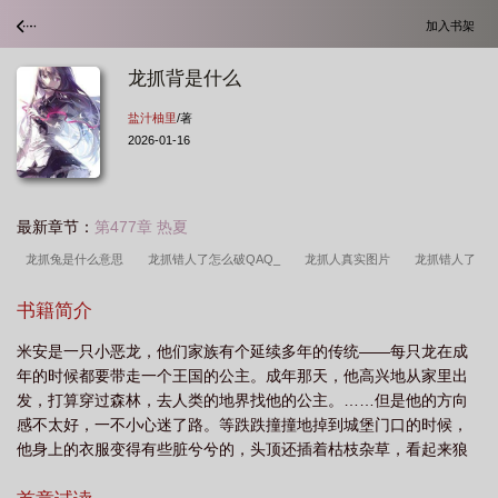
加入书架
龙抓背是什么
盐汁柚里
/著
2026-01-16
最新章节：
第477章 热夏
龙抓兔是什么意思
龙抓错人了怎么破QAQ_
龙抓人真实图片
龙抓错人了
怎么破QAQtxt
龙抓错人了怎么破
被龙抓走
龙抓错人了怎么破百度
龙
书籍简介
抓错人了怎么破免费阅读
龙抓错人了怎么破by西柚
龙抓人图片
龙抓错人
米安是一只小恶龙，他们家族有个延续多年的传统——每只龙在成
了怎么破全文免费阅读
龙抓背是什么
龙抓错人了怎么破QAQ免费阅读
龙
年的时候都要带走一个王国的公主。成年那天，他高兴地从家里出
抓错人了怎么破QAQ番外
龙捉人是真的吗
龙抓错人了怎么破?
龙抓错人了
发，打算穿过森林，去人类的地界找他的公主。……但是他的方向
怎么破txt
龙爪抓住是什么寓意
龙抓错人了怎么破米安
龙抓人的故
感不太好，一不小心迷了路。等跌跌撞撞地掉到城堡门口的时候，
他身上的衣服变得有些脏兮兮的，头顶还插着枯枝杂草，看起来狼
事
龙抓错人了怎么破qaq免费阅读
龙抓错人了怎么破txtby盐汁柚里
龙抓是
狈得不行。米安懊恼地叹了口气。这个样子，他的公主怎么会喜
什么意思
抓龙啥意思
龙抓错人了怎么破by
龙抓错人了怎么破番外
龙