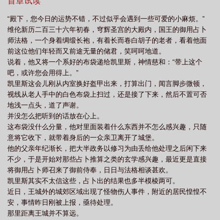
欢。*凯里斯历练完刚回到王城，就在自家城堡门口看见了一个小小
首章试读
抓人的传说
龙抓几个
龙抓人是真的吗
的不速之客。男孩穿得很破旧，头发却乌黑柔顺，皮肤也很白皙。
“殿下，您今日的运势不错，不过似乎会遇到一些可爱的小麻烦。”
顿了顿，他垂眼走上前。男孩被他吓得一惊，匆匆忙忙回头看他。
维伦新历二百三十六年初春，穹辉圣宫的大殿内，国王的御用占卜
碧绿色的眼睛，很漂亮。是只小龙。凯里斯眯了眯眼。小龙却愣愣
师法格，一个身着绸缎长袍，有着长而卷白胡子的老者，看着他面
地看着他，呆了呆，然后面上慢慢染上了一层红晕。“你……你是我
前这位他们年轻而又前途无量的储君，笑呵呵地道。
的公主吗？”小龙扭扭捏捏地问他。凯里斯：“……？”*米安对自己在
说着，他又将一个系好的布袋递给凯里斯，神情慈和：“带上这个
城堡里的生活很满意。他的公主是他见过的最好看的人类，虽然有
吧，或许您会用得上。”
时候冷冰冰的，但是对他特别好，会带他出去玩，吃各种各样的好
凯里斯这会儿刚从内室换好盔甲出来，打算出门，闻言脚步微顿，
吃的……所以在知道凯里斯其实不是他的公主的时候，米安真的很
视线从老人手中的白色布袋上扫过，还是接了下来，然后不置可否
生气。在一个月黑风高的夜晚，米安悄悄从城堡里溜了出来，打算
地浅一点头，道了声谢。
去找自己真正的公主。数日后醒来，他却发现自己正躺在一张有些
并没怎么把听到的话放在心上。
熟悉的，精致华贵的大床上。前些天他还在这张床上看书，睡觉，
这布袋没什么分量，他对里面装着什么东西并不怎么感兴趣，只随
肆无忌惮地滚来滚去。但是现在，他的双脚被绑了两根细细的铁链
意将它收下，就带着身后的一众亲卫离开了城堡。
连接床柱，无论怎样都无法挣脱。正有些惊慌失措，房门打开，凯
他的父亲年纪渐长，把大半政务以修习为由丢给他处理之后闲下来
里斯走了进来。他平日里平静无波的眼底，此刻却染上了一层说不
不少，于是开始对那些占卜推算之类的玄学感兴趣，最近更是直接
清道不明的阴翳。米安下意识后退了一步。凯里斯上前，抬了抬他
将御用占卜师召来了御前侍奉，日日与法格相谈甚欢。
的下巴，冷声道：“你不打算对我负责了？”——————迷迷糊糊小
凯里斯其实不太信这些，占卜出的结果也多半模棱两可。
白龙x高冷bking王子双洁主受1v1大概不会很长，调剂心情的西幻童
近日，王城外的城郊区域出现了怪物伤人事件，附近的居民惶惶不
话风小甜文w【阅读指南/排雷】：＊以防万一：公主这个称谓只是
安，事情昨日刚被上报，亟待处理。
小龙太笨认错了才这么以为的，请不要称攻为公主，也没有任何公
那里距离王城并不算远。
主塑，攻是很1的王子嬷不了一点，如果有这种类型的评论出现会删