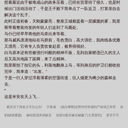
想着最近由于被堆成山的政务压着，已经在宫里待了很久，也是时
评（严肃）＊本文的写作目的就是想写一只笨笨的可爱小龙和王子
候出门活动活动了，于是王子殿下简单点了一队近卫，打算亲自去
之间的故事，不适合觉得受必须被描写得非常强悍才合理的读者
解决这个乱子。
w（前期体弱是伏笔）＊受有一两章女装情节
此时正值初春，天刚蒙蒙亮，整座王城都盖着一层朦胧的雾，凯里
斯带着整装待发的年轻人们走到了马厩处。
马仆已经早早将他的马牵出来等着。
那马威风凛凛地站在马群前，毛色雪白，高大强壮，肌肉线条优雅
又漂亮，它有专人负责饮食起居，被养得很好。
白马原本还有些被强行叫醒的精神不振，见到自家睽违已久的主人
后又高兴地跺了跺脚，来了点精神。
凯里斯拍了拍它的头，利落地翻身上马，等到身后的护卫们都收拾
完毕，简单道：“出发。”
于是一行人穿过浮着薄雾的空荡街道，往人烟更为稀少的森林走
去。
*
这是米安在天上飞...
横滨没了我老大可怎么办!
不夜城
[福尔摩斯]在野外经常碰到尸体很正常吧
欲
刺[破镜重圆]
嫁给阴湿美强惨后
祖国分配对象后躺赢了[七零签到]
客官不可
以
山海民俗研究院
[希伯来]给神明献上be剧本
穿lo裙代课被清冷系草盯上了