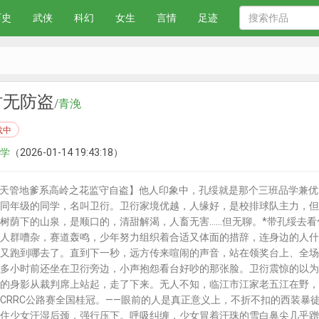
历史
武侠
科幻
女生
言情
足迹
时无防盗
/
青浼
载中
学
（2026-01-14 19:43:18）
天管地爹系高岭之花监守自盗】他人印象中，孔绥就是那个三班品学兼优
同年级的同学，名叫卫衍。卫衍家境优越，人缘好，是校排球队主力，但
树荫下的山泉，是顺口的，清甜解渴，人畜无害……但无聊。*带孔绥去
人群嘈杂，赛道轰鸣，少年努力组织着合适又体面的措辞，连身边的人什
又跑到哪去了。直到下一秒，远方传来喧闹的声音，站在领奖台上、全场
多小时前还坐在卫衍旁边，小声抱怨看台好吵的那张脸。卫衍震惊的以为
的身影从裁判席上站起，走了下来。无人不知，临江市江家老五江在野，
CRRC公路赛全国桂冠。——眼前的人是真正意义上，不折不扣的西装暴
住少女汗湿后颈，强行压下。呼吸纠缠，少女冒着汗珠的雪白鼻尖几乎蹭