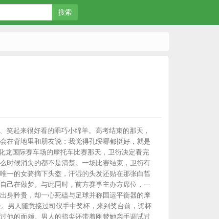
搜索
、笑起来很好看的乖巧小绵羊。高考结束的那天，
会在背地里和朋友说：我觉得孔绥哪都挺好，就是
看化龙国际赛车场的摩托车比赛那天，卫衍决定看完
么时候消失的都不是清楚。一场比赛结束，卫衍有
唯一的女骑摘下头盔，汗湿的头发还贴在那张白皙
自己在做梦。与此同时，前方赛事主办方席位，一
出身矜贵，却一心死磕与足球并称国运平衡器的摩
徒。男人随意接过司仪手中奖杯，来到奖台前，奖杯
过他的面颊。男人的指尖还带着刚替她亲手调试过