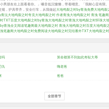
小男朋友在上面看着你。」嗓音低沉慵懒，带着嘲意。「我耐心蛮有限。
交规，护具带齐，安全行车，从我做起
大地鸣裂之时by青浼免费
大地鸣裂
y青沅
大地鸣裂之时夸克
大地鸣裂之时 作者青浼
大地鸣裂之时 青浼 笔趣阁
时TXT百度
大地鸣裂之时by青浼
大地鸣裂之时青浼
大地鸣裂之时怀珠
大
by青浼全文阅读笔趣阁最
大地鸣裂之时 青浼
大地鸣裂之时百度
大地鸣裂之
浼笔趣阁
大地鸣裂之时免费阅读
大地鸣裂之时完结番外TXT
大地鸣裂之
道吗
算命都算不到如此奇耻大辱
记仇
嗨老爸
啊
爸爸
全部章节