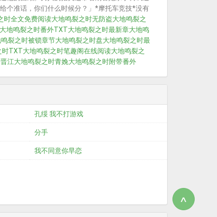
给个准话，你们什么时候分？」*摩托车竞技*没有
之时全文免费阅读
大地鸣裂之时无防盗
大地鸣裂之
大地鸣裂之时番外TXT
大地鸣裂之时最新章
大地鸣
地鸣裂之时被锁章节
大地鸣裂之时盘
大地鸣裂之时最
时TXT
大地鸣裂之时笔趣阁在线阅读
大地鸣裂之
时晋江
大地鸣裂之时青娩
大地鸣裂之时附带番外
孔绥 我不打游戏
分手
我不同意你早恋
∧