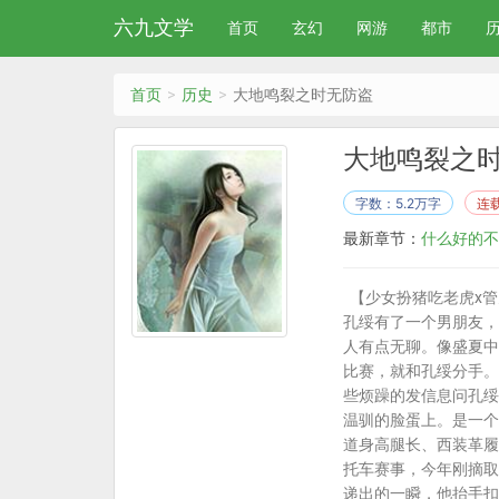
六九文学
首页
玄幻
网游
都市
首页
历史
大地鸣裂之时无防盗
大地鸣裂之
字数：5.2万字
连
最新章节：
什么好的不
【少女扮猪吃老虎x管
孔绥有了一个男朋友，
人有点无聊。像盛夏中
比赛，就和孔绥分手。
些烦躁的发信息问孔绥
温驯的脸蛋上。是一个
道身高腿长、西装革履
托车赛事，今年刚摘取
递出的一瞬，他抬手扣