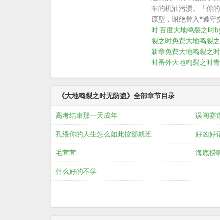
车的机油污渍。「你的
原型，谢绝带入*遵守
时 百度
大地鸣裂之时b
裂之时免费
大地鸣裂之
新章免费
大地鸣裂之时
时番外
大地鸣裂之时青
《大地鸣裂之时无防盗》全部章节目录
高考结束那一天成年
误闯赛
孔绥你的人生怎么如此按部就班
好凶好
毛茸茸
海底捞
什么好的不学