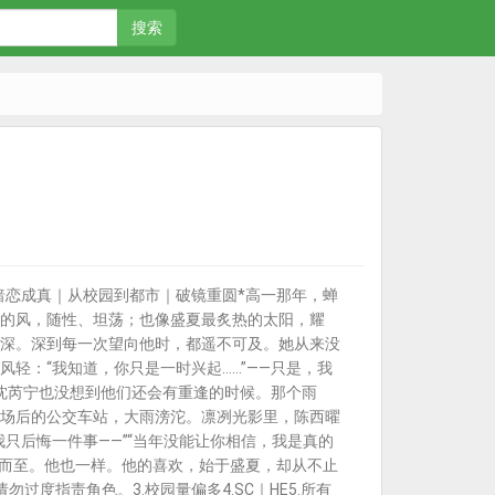
搜索
■暗恋成真｜从校园到都市｜破镜重圆*高一那年，蝉
的风，随性、坦荡；也像盛夏最炙热的太阳，耀
深。深到每一次望向他时，都遥不可及。她从来没
轻：“我知道，你只是一时兴起……”——只是，我
沈芮宁也没想到他们还会有重逢的时候。那个雨
场后的公交车站，大雨滂沱。凛冽光影里，陈西曜
只后悔一件事——”“当年没能让你相信，我是真的
约而至。他也一样。他的喜欢，始于盛夏，却从不止
度指责角色。3.校园量偏多4.SC｜HE5.所有