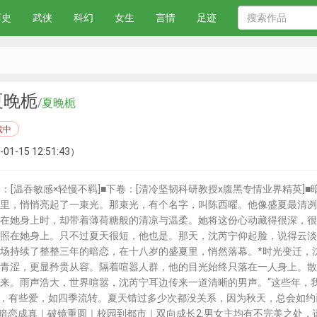
历史
武侠
科幻
女生
言情
足迹
夏晚栀
/
夏晚栀
载中
01-15 12:51:43）
卷：[温吞敏感×轻慢不羁]■下卷：[清冷坚韧科研教授x腹黑专情业界精英]
里，悄悄亮起了一束光。那束光，有个名字，叫陈西曜。他像盛夏最清冽
在她身上时，却带着薄荷糖般的清凉与温柔。她将这份心动藏得很深，很
照在她身上。只不过夏天很短，他也是。那天，沈芮宁仰起脸，说得云淡风
场持续了整整三年的暗恋，在十八岁的盛夏里，悄然落幕。*时光变迁，
青涩，更显矜贵从容。隔着喧嚣人群，他的目光始终只落在一人身上。散
来。雨声浩大，世界喧嚣，沈芮宁耳边传来一道清晰的男声。“这些年，我
人，有些爱，如四季流转。夏天错过多少次都没关系，因为秋天，总会如
暗恋成真｜破镜重圆｜校园到都市｜双向成长2.男女主均有不完美之处，请勿过