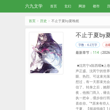
六九文学
首页
玄幻
网游
都市
首页
历史
不止于夏by夏晚栀
不止于夏by
字数：6.2万字
连
最新章节：
114
（2026-
■沈芮宁x陈西曜■上
声正盛。沈芮宁的世界
眼、热烈。可这束光落
想过，有一天那束光会
信了。转身之后，她那
夜，他推门而入，褪去
执一把伞，缓步徐行而
喜欢你。”*原来有些
于夏。【阅读指南】1.