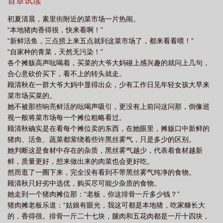
香！”顾氏私房菜一桌难订，排号都排到半年后了。门口豪车无数，
首章试读
介
商业大亨、明星艺人云集，无数人以能够吃上一桌顾氏私房菜为
初夏清晨，素里街附近的菜市场一片热闹。
荣。能够美白减肥淡斑生发舒血活络延年益寿的顾氏私房菜，谁能
“本地猪肉香得很，快来看啊！”
不爱！顾氏私房菜因此爆红，顾清秋看着新鲜出炉的酸菜炖白肉那
“新鲜活鱼，三点捞上来五点就到这菜市场了，都来看看喂！”
豆丁点灵力，陷入沉思：这个世界是魔幻了么？
“自家种的青菜，天然无污染！”
各个摊贩高声吆喝着，买菜的大爷大妈碰上感兴趣的就问上几句，
合心意砍价买下，看不上的转头就走。
顾清秋在一群大爷大妈中显得出众，少有工作日见年轻女孩大早来
菜市场买菜的。
她不被那些响亮鲜活的吆喝声吸引，更没有上前问这问那，倒像巡
视一般将菜市场每一个摊位粗略看过。
顾清秋确实是在看每个摊位卖的东西，在她眼里，摊贩口中新鲜的
猪肉、活鱼、蔬菜都萦绕着些许黑丝雾气，只是多少的区别。
她判断这是食材中存在的杂质，黑丝雾气越少，代表着食材越新
鲜，质量更好，想来做出来的肉菜也会更好吃。
然而逛了一圈下来，完全没有看到不带黑丝雾气纯净的食物。
顾清秋只好劣中选优，购买尽可能少杂质的食物。
她走到一个猪肉摊位那：“老板，你这排骨一斤多少钱？”
猪肉摊老板乐道：“姑娘有眼光，我这可都是本地猪，吃家糠长大
的，香得很。排骨一斤二十七块，腿肉和五花肉都是一斤十四块，