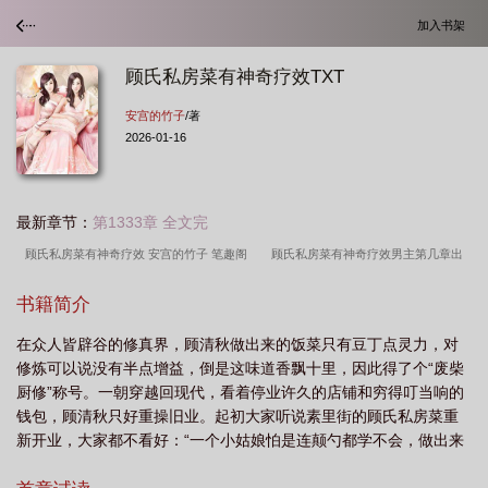
加入书架
顾氏私房菜有神奇疗效TXT
安宫的竹子
/著
2026-01-16
最新章节：
第1333章 全文完
顾氏私房菜有神奇疗效 安宫的竹子 笔趣阁
顾氏私房菜有神奇疗效男主第几章出
场
顾氏私房菜有神奇疗效by安宫的竹子
顾氏私房菜有神奇疗效免费阅
书籍简介
读
顾氏私房菜有神奇疗效 哇叽文学网
顾氏家宴酒
顾氏烩私房菜
顾氏
在众人皆辟谷的修真界，顾清秋做出来的饭菜只有豆丁点灵力，对
餐饮
顾氏私房菜有神奇疗效全文免费阅读
顾氏私房菜有神奇疗效免费
顾氏
修炼可以说没有半点增益，倒是这味道香飘十里，因此得了个“废柴
私房菜有神奇疗效笔趣阁
顾氏私房菜是真是假
顾氏私房菜免费阅读无弹
厨修”称号。一朝穿越回现代，看着停业许久的店铺和穷得叮当响的
窗
顾氏私房菜真的能养生吗
顾氏私房菜有神奇疗效百度
顾氏私房菜有神奇
钱包，顾清秋只好重操旧业。起初大家听说素里街的顾氏私房菜重
新开业，大家都不看好：“一个小姑娘怕是连颠勺都学不会，做出来
疗效 安宫的竹子 免费
顾氏私房菜有神奇疗效 安宫的竹子
顾氏家宴酒多少钱一
的饭菜能有多好吃。”后来——吃过的顾客连做梦都在回味着：“真
瓶
顾氏私房菜有神奇疗效晋江
顾氏私房菜有神奇疗效TXT
顾氏庄园简