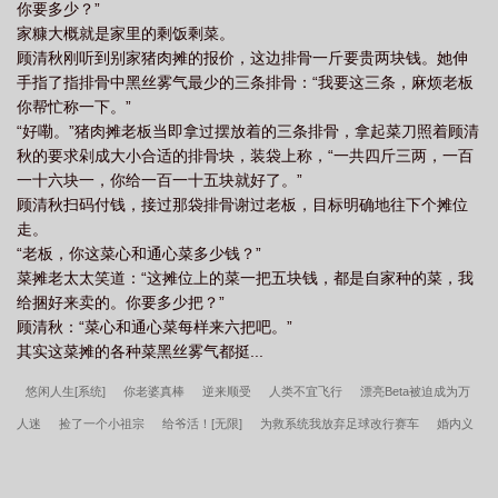
你要多少？”
家糠大概就是家里的剩饭剩菜。
顾清秋刚听到别家猪肉摊的报价，这边排骨一斤要贵两块钱。她伸
手指了指排骨中黑丝雾气最少的三条排骨：“我要这三条，麻烦老板
你帮忙称一下。”
“好嘞。”猪肉摊老板当即拿过摆放着的三条排骨，拿起菜刀照着顾清
秋的要求剁成大小合适的排骨块，装袋上称，“一共四斤三两，一百
一十六块一，你给一百一十五块就好了。”
顾清秋扫码付钱，接过那袋排骨谢过老板，目标明确地往下个摊位
走。
“老板，你这菜心和通心菜多少钱？”
菜摊老太太笑道：“这摊位上的菜一把五块钱，都是自家种的菜，我
给捆好来卖的。你要多少把？”
顾清秋：“菜心和通心菜每样来六把吧。”
其实这菜摊的各种菜黑丝雾气都挺...
悠闲人生[系统]
你老婆真棒
逆来顺受
人类不宜飞行
漂亮Beta被迫成为万
人迷
捡了一个小祖宗
给爷活！[无限]
为救系统我放弃足球改行赛车
婚内义
务
[综英美]超能力进化论
剑与魔法与清流
驯服猫咪法则
皮下之芳
女装捞
子钓上了同学他爸
在诡异世界里养老婆[无限]
我醉欲眠
予取予求
玄学大师