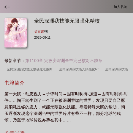
加入书架
全民深渊我技能无限强化精校
吴杰超
/著
2025-08-11
最新章节：
第1100章 完改变深渊全书完已核对不缺章
全民深渊我技能无限强化笔趣阁
全民深渊我技能无限强化txt
全民深渊我技能
无限强化百度百科
全民深渊我技能无限强化女主是谁
全民深渊我技能无限强化
书籍简介
笔趣阁
全民深渊我技能无限强化免费阅读
全民深渊我技能无限强化起点
全
第一天赋：动态视力→子弹时间→固有时制御-加速→固有时制御-时
民深渊我技能无限强化 吴杰超
全民深渊我技能无限强化无错无防盗
全民深渊
停……陶玉转生到了一个正在被深渊吞噬的世界，发现只要自己愿
我技能无限强化免费
全民深渊我技能无限强化好看吗
全民深渊我技能无限强
意消耗足够的愿力，就能无限强化技能。靠着特殊天赋的帮助，陶
化
全民深渊我技能无限强化精校版
全民深渊我技能无限强化百科
全民深渊
玉逐渐发现这个深渊当中的世界碎片有些不一样，部分地球的残
骸，乃至于地球传说亦葬在其中……
我技能无限强化TXT
全民深渊我技能无限强化 全部章节
全民深渊我技能无限
强化女主
全民深渊我技能无限强化百度
全民深渊我技能无限强化精校
全民