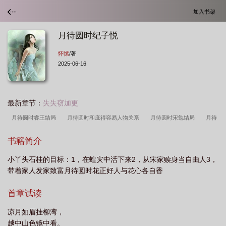
加入书架
月待圆时纪子悦
怀愫
/著
2025-06-16
最新章节：
失失窃加更
月待圆时睿王结局
月待圆时和庶得容易人物关系
月待圆时宋勉结局
月待
圆时石桂身世
月待圆时花正好花将残后月还亏翻译
月待圆时叶文心嫁了
书籍简介
谁
月待圆时太子结局解析
月待圆时怀愫男主是谁
月待圆时讲的什么
月
小丫头石桂的目标：1，在蝗灾中活下来2，从宋家赎身当自由人3，
待圆时宋勉娶了谁
月待圆时宋荫堂和千叶是什么关系
月待圆时TXT
月待圆
带着家人发家致富月待圆时花正好人与花心各自香
时花正好花将残后月还亏
月待圆时全文免费阅读
月待圆时男主是谁
月待圆
时笔趣阁
月待圆时千叶身世
月待圆时怀
月待圆时好看吗
月待圆时人物
首章试读
关系图解
月待圆时纪子悦
月待圆时叶文心结局
月待圆时番外
月待圆时
凉月如眉挂柳湾，
宋荫堂谁生的
月待圆时颜家几位姑娘的结局
月待圆时讲的是什么
月待圆时
越中山色镜中看。