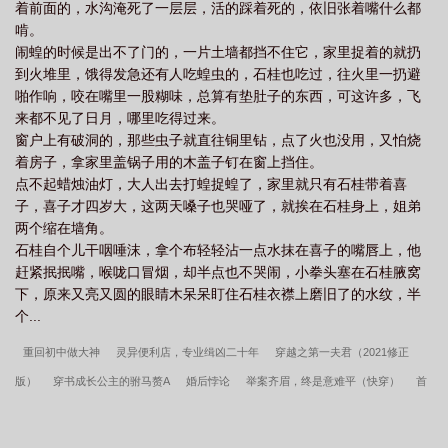
着前面的，水沟淹死了一层层，活的踩着死的，依旧张着嘴什么都
啃。
闹蝗的时候是出不了门的，一片土墙都挡不住它，家里捉着的就扔
到火堆里，饿得发急还有人吃蝗虫的，石桂也吃过，往火里一扔避
啪作响，咬在嘴里一股糊味，总算有垫肚子的东西，可这许多，飞
来都不见了日月，哪里吃得过来。
窗户上有破洞的，那些虫子就直往铜里钻，点了火也没用，又怕烧
着房子，拿家里盖锅子用的木盖子钉在窗上挡住。
点不起蜡烛油灯，大人出去打蝗捉蝗了，家里就只有石桂带着喜
子，喜子才四岁大，这两天嗓子也哭哑了，就挨在石桂身上，姐弟
两个缩在墙角。
石桂自个儿干咽唾沫，拿个布轻轻沾一点水抹在喜子的嘴唇上，他
赶紧抿抿嘴，喉咙口冒烟，却半点也不哭闹，小拳头塞在石桂腋窝
下，原来又亮又圆的眼睛木呆呆盯住石桂衣襟上磨旧了的水纹，半
个...
重回初中做大神
灵异便利店，专业缉凶二十年
穿越之第一夫君（2021修正
版）
穿书成长公主的驸马赘A
婚后悖论
举案齐眉，终是意难平（快穿）
首
辅养成手册
笨蛋美人又在钓太子了
[网王]请叫我神
你不许再亲我啦[快穿]
意
外成了白月光[快穿]
病美首辅的炮灰渣妻
老婆大我三千岁
奥辛龙寺
七星