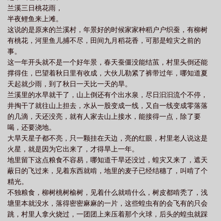
兰溪三日桃花雨，
所有人的结局
月待圆时宋荫堂身世
月待圆时大少爷身世
月待圆时石
半夜鲤鱼来上滩。
桂
月待圆时晋江
月待圆时明沅
月待圆时男主角是谁
月待圆时 怀愫好
这说的是原来的兰溪村，年景好的时候家家种稻户户织蚕，有柳树
看吗
月待圆时千叶是谁的孩子
月待圆时结局
月待圆时免费阅读全集
月
有桃花，河里鱼儿捕不尽，田间九月稻花香，可那是蝗灾之前的
事。
待圆时讲什么
月待圆时怀愫免费阅读
月待圆时 怀愫百度
月待圆时宋荫堂
这一年开头就不是一个好年景，春天蚕僵没能结茧，村里头倒还能
结局
月待圆时宋之湄结局
月待圆时纪子悦睿王
月待圆时by怀愫
月待
撑得住，巴望着秋日里有收成，大伙儿勒紧了裤带过年，哪知道夏
圆时石桂亲生父母
月待圆时男主是干嘛的
月待圆时怀愫讲的什么
月待圆时
天起就少雨，到了秋日一天比一天的旱。
兰溪里的水早就干了，山上倒还有个出水泉，尽日汩汩流个不停，
怀愫
月待圆时怀愫番外三
月待圆时尹坤道
月待圆时TXT百度
月待圆时
井掏干了就往山上担去，水从一股变成一线，又自一线变成零落落
怀愫好看吗
月待圆时叶文心跟谁在一起了
月待圆时格格党
月待圆时男主角
的几滴，天还没亮，就有人家去山上接水，能接得一点，除了要
的身份
月待圆时石桂嫁了谁
月待圆时男主
月待圆时叶氏的真相是什
喝，还要浇地。
么
大旱天星子都不亮，只一颗挂在天边，亮的红眼，村里老人说这是
月待圆时花正好
月待圆时各人物结局
月待圆时怀愫TXT书包网
月待
火星，就是因为它出来了，才得旱上一年。
圆时宋勉
月待圆时 怀愫
月待圆时免费阅读
月待圆时结局不太畅快
地里留下这点粮食不容易，哪知道干旱还没过，蝗灾又来了，遮天
呢
月待圆时怀愫TXT
月待圆时纪子悦结局
月待圆时阅读
月待圆时绿萼
蔽日的飞过来，见着东西就啃，地里的麦子已经结穗了，叫啃了个
的结局
月待圆时 怀素
月待圆时百度
月待圆时怀愫全文免费阅读
花将
精光。
不独粮食，柳树桃树榆树，见着什么就啃什么，树皮都啃秃了，浅
残后月还亏
塘里本就没水，落得密密麻麻的一片，这些蝗虫有的会飞有的只会
跳，村里人拿火烧过，一团团上来压着那个火球，后头的蝗虫就踩