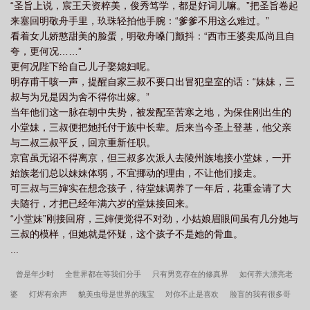
“圣旨上说，宸王天资粹美，俊秀笃学，都是好词儿嘛。”把圣旨卷起
来塞回明敬舟手里，玖珠轻拍他手腕：“爹爹不用这么难过。”
看着女儿娇憨甜美的脸蛋，明敬舟嗓门颤抖：“西市王婆卖瓜尚且自
夸，更何况……”
更何况陛下给自己儿子娶媳妇呢。
明存甫干咳一声，提醒自家三叔不要口出冒犯皇室的话：“妹妹，三
叔与为兄是因为舍不得你出嫁。”
当年他们这一脉在朝中失势，被发配至苦寒之地，为保住刚出生的
小堂妹，三叔便把她托付于族中长辈。后来当今圣上登基，他父亲
与二叔三叔平反，回京重新任职。
京官虽无诏不得离京，但三叔多次派人去陵州族地接小堂妹，一开
始族老们总以妹妹体弱，不宜挪动的理由，不让他们接走。
可三叔与三婶实在想念孩子，待堂妹调养了一年后，花重金请了大
夫随行，才把已经年满六岁的堂妹接回来。
“小堂妹”刚接回府，三婶便觉得不对劲，小姑娘眉眼间虽有几分她与
三叔的模样，但她就是怀疑，这个孩子不是她的骨血。
...
曾是年少时
全世界都在等我们分手
只有男竞存在的修真界
如何养大漂亮老
婆
灯烬有余声
貌美虫母是世界的瑰宝
对你不止是喜欢
脸盲的我有很多哥