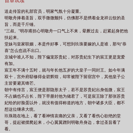
哦哟，这些人心真脏。这是一个主角拿了反派人设而不自知的故
首章试读
宝珠书评
皇城有宝珠 26
皇城有宝珠txt盘
皇城有宝珠免费阅读笔趣
事，全文架空，纯属虚构，轻松风格，祝大家阅读愉快。【本文将
送走传旨的礼部官员，明家气氛十分凝重。
于2月15日入V，感谢支持正版的读者大大，祝天天开心~】
阁
皇城有宝珠电视剧
皇城有宝珠免费观看
皇城有宝珠TXT电子书
皇城
明敬舟捧着圣旨，双手微微颤抖，仿佛那不是绣着金龙祥云纹的圣
有宝珠番外
皇城有宝珠全文txt
皇城有宝珠好看吗
皇城有宝珠 44
皇城
旨，而是千斤锤。
“三叔。”明存甫担心明敬舟一口气上不来，晕厥过去，赶紧起身把他
有宝珠47知道
皇城有宝珠 月下蝶影
皇城有宝珠月下蝶影免费阅读
皇城有
扶起来。
宝珠作者月下蝶影
皇城有宝珠演员表
皇城有宝珠短剧演员表
皇城有宝珠
堂妹与皇家联姻，本是件好事，可想到玖珠要嫁的人是谁，那句“恭
txt笔趣阁
皇城有宝珠短剧
皇城有宝珠百度
皇城有宝珠笔趣阁
皇城有
喜”怎么也说不出口。
京城中谁人不知，陛下偏宠苏贵妃，对苏贵妃生下的宸王更是宠爱
宝珠txt全本
月下蝶影皇城有宝珠
皇城有宝珠txt百度
皇城有宝珠全文TXT
有加。
书包网
皇城有宝珠124
皇城有宝珠晋江
宸王年不满十五时，就与年长他五岁的大皇子一同封王。如今年满
双十，宫外府邸修得金碧辉煌，却常被陛下留宿宫中，其他皇子公
主皆要避其锋芒。
朝中有传言，宸王便是那隐形太子，若不是苏贵妃出身低微，宸王
不占嫡也不占长，陛下早册封他为储君了，可是宸王除了那张苏贵
妃给的好脸蛋以外，就没有值得称道的地方，朝中诸多大臣，都不
想这位继承大统。
玖珠跪在地上，看了看神情哀痛的父亲，又看了看伤心欲绝的堂
哥，提起裙摆爬起来，小心翼翼蹭到明敬舟身边，拿过圣旨看了
看。