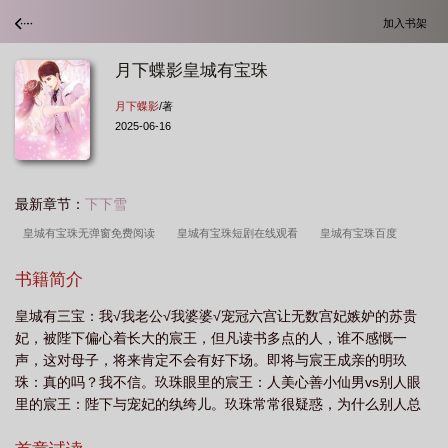
加入书架
月下蝶影皇城有宝珠
月下蝶影
/著
2025-06-16
最新章节：
下下雪
皇城有宝珠无弹窗免费阅读
皇城有宝珠短剧在线观看
皇城有宝珠百度
txt
皇城有宝珠TXT免费
皇城有宝珠txt 百度
皇城有宝珠有声
皇城有宝
书籍简介
珠百度资源
皇城有宝珠txt附带番外
皇城有宝珠好看么
皇城有宝珠全文免
皇城有三宝：我√我老公√我婆婆√宠冠六宫让无数宫妃嫉妒的苏贵
费阅读
皇城有宝珠txt百度链接
皇城有宝珠by月下蝶影
皇城有宝珠免费阅
妃，被陛下偏心着长大的宸王，但凡读书多点的人，谁不感慨一
读
皇城有宝珠 百度
皇城有宝珠月下蝶影
皇城有宝珠txt
皇城有宝珠番
声，这对母子，将来肯定不会有好下场。即将与宸王成亲的明玖
外TXT
皇城有宝珠讲的什么
皇城有宝珠免费阅读 百度
皇城有宝珠讲的是
珠：真的吗？我不信。玖珠眼里的宸王：人美心善小仙男vs别人眼
里的宸王：陛下与宠妃的纨绔儿。玖珠常常很疑惑，为什么别人总
什么故事
皇城有宝珠31
皇城有宝珠 笔趣阁
皇城有宝珠虐吗
皇城有宝
是用“吃枣药丸”的眼神看自己与宸王，难道这就是丑陋的嫉妒嘴脸？
珠完整版
皇城有宝珠127
皇城有宝珠TXT百度
皇城有宝珠TXT
皇城有