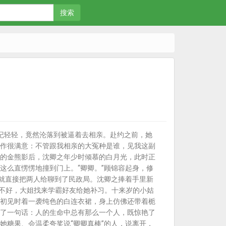
搜索
己年纪轻轻，竟然沦落到被逼着去相亲。赴约之前，她
作很满意：不管跟我相亲的大冤种是谁，见我这副
的金熊影后，沈卿之年少时倾慕的白月光，此时正
这么直愣愣地撞到门上。“卿卿。”顾锦容起身，修
，就直接把两人给聊到了民政局。沈卿之捧着手里新
习不好，大姐找来学霸好友给她补习。十来岁的小姑
初见时着一袭纯色的白连衣裙，身上仿佛还带着栀
了一句话：人的生命中总有那么一个人，既惊艳了
她糖果、会温柔夸奖说“卿卿真棒”的人，说离开，