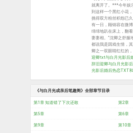
就离开了。***今年
到这样一个黑红小花，
挑得双方粉丝积怨已久
有一日，顾锦容在微博
绵绵地趴在床上，翻看
妻妻相。”沈卿之舒服
都说我是因戏生情，其
卿之一双眼睛红红的，
迎卿txt
与白月光影后婚
辞旧迎卿
与白月光影后
光影后婚后热恋TXT
《与白月光成亲后笔趣阁》全部章节目录
第1章 知道错了下次还敢
第2章
第5章
第6章
第9章
第10章