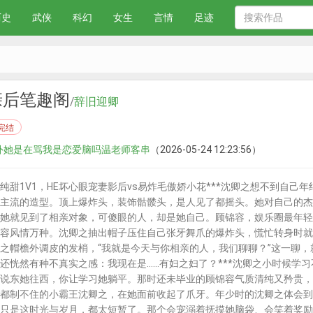
历史
武侠
科幻
女生
言情
足迹
亲后笔趣阁
/
辞旧迎卿
完结
番外她是在骂我是恋爱脑吗温老师客串
（2026-05-24 12:23:56）
纯甜1V1，HE坏心眼宠妻影后vs易炸毛傲娇小花***沈卿之想不到自
主流的造型。顶上爆炸头，装饰骷髅头，是人见了都摇头。她对自己的杰
她就见到了相亲对象，可傻眼的人，却是她自己。顾锦容，娱乐圈最年轻
容风情万种。沈卿之抽出帽子压住自己张牙舞爪的爆炸头，慌忙转身时就
之帽檐外调皮的发梢，“我就是今天与你相亲的人，我们聊聊？”这一聊
还恍然有种不真实之感：我现在是……有妇之妇了？***沈卿之小时候学
说东她往西，你让学习她躺平。那时还未毕业的顾锦容气质清纯又矜贵，
都制不住的小霸王沈卿之，在她面前收起了爪牙。年少时的沈卿之体会到
只是这时光与岁月，都太短暂了。那个会宠溺着抚摸她脑袋、会笑着奖励