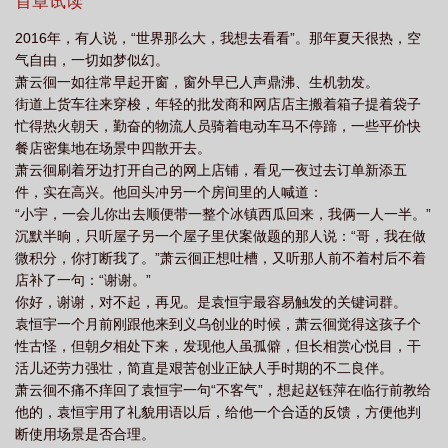
总，袁恒宇升级学术界新星。蓄谋已久，两人成为繁星电商园最隐
首章试读
忍的“旧相识”，全世界都恩恩爱爱到处秀，徒留互相试探不动声色两
2016年，有人说，“世界那么大，我想去看看”。那年夏天很热，空
条单身狗。袁恒宇：想再成为我的男朋友必须回答我的问题。萧云
气自由，一切如梦似幻。
徊：我想再成为你的男朋友但我回答不出你的问题！直到懵懂小孩
萧云徊一如往常早起开窗，窗外早已人声鼎沸、生机勃发。
坚定地长大，带刺少年终放下逞强，再一次拥抱，不再独自掉眼
街道上货车往来穿梭，年轻的批发商和网店店主搬着箱子提着袋子
泪，携手治愈这世界。你知道吗？所有问你的问题，都包含着我的
忙得热火朝天，勤奋的物流人员骑着电动车马不停蹄，一些平价快
答案。食用指南：现实向市井童话。出场攻18岁，受24岁，时间跨
餐店密集地在场景中四散开去。
度8年。双C，谈恋爱和搞事业并行，攻受事业心都超强。下卷攻会
萧云徊刷着牙边打开自己的网上店铺，看见一夜过去订单新添五
长大，年下狗狗会变成很难糊弄的孤狼。上卷是热血打拼出租屋文
件，实在高兴。他回头冲另一个房间里的人喊道：
学，下卷是共建家园县城文学。
“小宇，一会儿你出去顺便带一整个冰镇西瓜回来，我俩一人一半。”
沉默半晌，只听屋子另一个屋子里伏案做题的那人说：“哥，我在做
微积分，你打断我了。”萧云徊正想吐槽，又听那人前不着村后不着
店补了一句：“谢谢。”
你好，谢谢，对不起，再见。是袁恒宇最容易触发的关键词群。
袁恒宇一个月前刚跟他来到义乌创业的时候，萧云徊觉得这孩子个
性古怪，但朝夕相处下来，发现他人虽孤僻，但长相赏心悦目，干
活儿还劳力强壮，简直是艰苦创业正缺人手时期的不二良伴。
萧云徊不痛不痒回了袁恒宇一句“不客气”，想起赵钰萍在临行前教给
他的，袁恒宇用了礼貌用语以后，给他一个合适的反馈，方便他判
断使用场景是否合理。