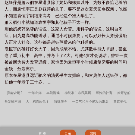
赵钰萍是萧云徊在星港县除了奶奶和妹妹以外，为数不多惦记着的
人，而袁恒宇正是赵钰萍的儿子。要不是这次夏天回乡探亲，他都
不知道袁恒宇刚结束高考，已经是个准大学生了。
萧云徊打小就知道袁恒宇和其他孩子不太一样。
用他奶奶韩采蓉的话说，这家人命苦。用科学的话说，这叫自闭
症，因为是高功能谱系，通过小时候康复，可以好好长大并慢慢融
入正常人社会。这些都是赵钰萍后来给他科普的。
袁恒宇的确好好长大了，因为成绩不错、尤其数学能力卓越，甚至
念了重点初中、高中，并考上了Z大。可他4岁才会说话，曾经一度
被诊断为智力发育迟缓，家也因为袁恒宇小时候康复需要的时间和
金钱，分崩离析。
原本在星港县远近驰名的清秀书生袁振峰，和古典美人赵钰萍，都
仿佛十年老了三十岁。 ...
异能农场主
十年止痒
本能游戏
禅院家主非我莫属
可怜的社畜
徐开慈的
头发绿不绿
人，棉喜欢你！
特殊服务
一口气和八个老攻结婚后
童真年代
庸俗喜剧
错落
缠枝牡丹
论雄虫的专业素养
华胥拾遗
炮灰自救系统
你看起来很好日
千秋岁引
被哥哥管教的日子
这个世界还有正常人吗？
天
骄模拟器
失忆龙傲天的炮灰道侣[穿书]
女配能有什么坏心思[快穿]
攻了最强哨
首 页
目录
阅读