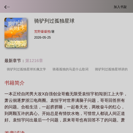
加入书架
骑驴列过孤独星球
荒野爆爆熊
/著
2026-05-25
最新章节：
第1216章
骑驴列过孤独星球长佩文学
骑着孤独的马是什么歌词
骑驴列过孤独星球讲的
什么
孤独的骑驴人
骑驴列过孤独星球 荒野爆爆熊
骑着孤独的马是哪首
书籍简介
歌
骑驴列过孤独星球txt
骑驴列过孤独星球by
骑驴过独木桥
骑着孤独
一本正经自闭男大攻X自强创业哥瘾无限受袁恒宇初闯浙江上大学，
的吗
骑驴列过孤独星球全文阅读
骑着孤独的马歌曲
萧云徊逐梦浙江电商圈。袁恒宇对世界满脑子问题，哥哥回答所有
的问题。合租生活，一起挤挤睡，一起卷天光，两枚奋斗的红心，
到两颗互许的真心。开始总是有情饮水饱，可惜世人都说人间正道
好。袁恒宇问出最后一个问题，原来哥哥也有回答不了的问题。萧
云徊宇宙，从此停摆了袁恒宇星系。后来……萧云徊坐稳电商园老