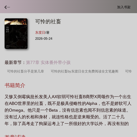
加入书架
可怜的社畜
东度日
/著
2026-05-24
最新章节：
第77章 实体番外带小孩
可怜的社畜分手是第几章
可怜的社畜by东渡日全文免费阅读全文笔趣阁
可怜
的社畜 东度日讲的什么
可怜的社畜作者东度日讲的什么
可怜的社畜简
书籍简介
介
可怜的社畜周颂提分手
可怜的社畜/作者东度日讲的什么
可怜的社畜by
又惨又倒霉疯批长发美人AX软弱可怜社畜B商野X周颂作为一个出生
东渡日全文txt
可怜的社畜 作者 东度日讲的什么
可怜的社畜笔趣阁txt免费百
在ABO世界里的社畜，既不是极具侵略性的Alpha，也不是娇软可人
度
可怜的社畜分手是第几集
可怜的社畜全集免费阅读
可怜的社畜by东渡
的Omega。他只是一个Beta，没有信息素也闻不到信息素的味道。
日全文免费阅读全
可怜的社畜by东度日免费全文阅读
没有过人的长相和身材，就连性格也是逆来顺受的。活了二十几
年，除了高考走了狗屎运考上了一所很好的大学以外，再没有别的
大起大落。社畜的人生规划也特别简单：先在大城市拼几年，攒点