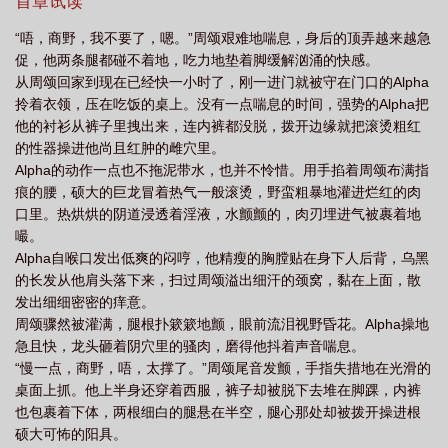
钱然后回老家，用存的钱把家里的破房子修一修，顺便把老家的那
首章试读
一亩三分地开发出来。社畜每天两点一线，家和公司，没什么朋
“唔，商野，我不要了，嗯。”周颂艰难地喘息，身后的顶弄越来越急
友，下班以后也没什么能聊天的人。他性格阴郁不爱结交朋友，对
促，他两条腿都碰不着地，吃力地垫着脚缓解汹涌的快感。
门那漂亮的Alpha看着又很不喜欢他的样子，社畜就更没朋友了。只
从周颂回家到现在已经快一小时了，刚一进门就被守在门口的Alpha
是某天被那Alpha敲响了房门，他枯燥乏味的生活便被彻底搅乱了。
拎着衣领，压在吃饭的桌上。没有一点喘息的时间，强势的Alpha把
Alpha意外的一次发情，把社畜当作是泄欲的工具，发现他腿间的秘
他的衬衫从裤子里拽出来，连内裤都没脱，拨开边缘就把滚烫粗红
密，并以此作为威胁要社畜跟他在一起。Ps：1、俗文一篇，别较
的性器操进他尚且红肿的雌穴里。
真。
Alpha的动作一点也不拖泥带水，也并不怜惜。用手掐着周颂布满指
痕的腰，硕大的巨龙冒着热气一般滚烫，野蛮粗暴地灌进烂红的肉
口里。热烘烘的阴道浸透着淫液，水颤颤的，肉刃埋进气被裹着地
嘬。
Alpha自喉口发出低爽的闷哼，他精瘦的胸膛贴在身下人后背，乌黑
的长发从他肩头落下来，扫过周颂溢出细汗的颈窝，黏在上面，散
发出细细密密的痒意。
周颂骤然被灌满，腿根扑簌簌地颤，眼前流泪视野昏花。Alpha操地
急且快，龙头砸着阴穴里的骚肉，磨得他抖着声音喘息。
“慢一点，商野，唔，太撑了。”周颂尾音发颤，手指失措地在光滑的
桌面上抓。他上半身还穿着西服，裤子却被脱下去堆在脚踝，内裤
也包裹着下体，两根细白的腿悬在半空，腿心那处却被拨开操进根
硕大可怖的阳具。