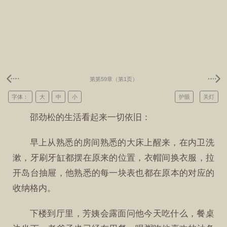
第第59章（第1页）
字体：
大
中
小
护眼
关灯
邵劲松的生活看起来一切依旧：
早上从熟悉的房间熟悉的大床上醒来，在内卫洗
漱，牙刷牙缸都摆在原来的位置，衣帽间换衣服，拉
开岛台抽屉，他熟悉的每一块表也都在原本的对应的
收纳格内。
下楼到厅里，芳姨会露面问他今天吃什么，餐桌