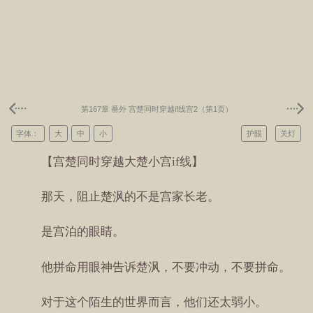
第167章 番外 宫楚同时穿越if线宫2（第1页）
字体：
大
中
小
护眼
关灯
【宫楚同时穿越大楚小宫if线】
那天，阻止楚沨的不是宫家长老。
是宫泊的眼睛。
他拼命用眼神告诉楚沨，不要冲动，不要拼命。
对于这个陌生的世界而言，他们还太弱小。