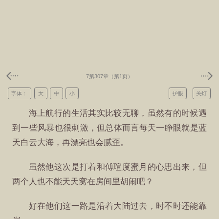
7第307章（第1页）
字体：
大
中
小
护眼
关灯
海上航行的生活其实比较无聊，虽然有的时候遇
到一些风暴也很刺激，但总体而言每天一睁眼就是蓝
天白云大海，再漂亮也会腻歪。
虽然他这次是打着和傅瑄度蜜月的心思出来，但
两个人也不能天天窝在房间里胡闹吧？
好在他们这一路是沿着大陆过去，时不时还能靠