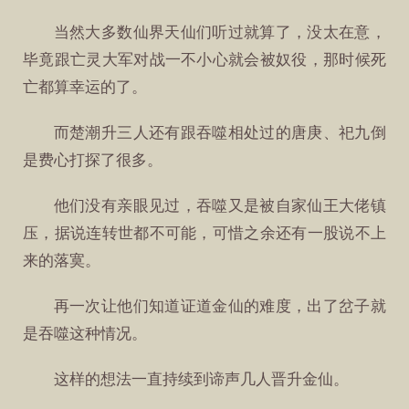
当然大多数仙界天仙们听过就算了，没太在意，
毕竟跟亡灵大军对战一不小心就会被奴役，那时候死
亡都算幸运的了。
而楚潮升三人还有跟吞噬相处过的唐庚、祀九倒
是费心打探了很多。
他们没有亲眼见过，吞噬又是被自家仙王大佬镇
压，据说连转世都不可能，可惜之余还有一股说不上
来的落寞。
再一次让他们知道证道金仙的难度，出了岔子就
是吞噬这种情况。
这样的想法一直持续到谛声几人晋升金仙。