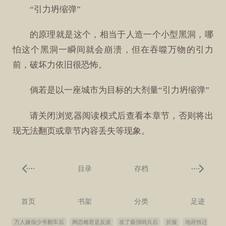
“引力坍缩弹”
的原理就是这个，相当于人造一个小型黑洞，哪
怕这个黑洞一瞬间就会崩溃，但在吞噬万物的引力
前，破坏力依旧很恐怖。
倘若是以一座城市为目标的大剂量“引力坍缩弹”
请关闭浏览器阅读模式后查看本章节，否则将出
现无法翻页或章节内容丢失等现象。
目录
存档
首页
书架
分类
足迹
万人嫌假少爷翻车后
网恋雌君是反派
攻了最强哨兵后
折服
地府拆迁