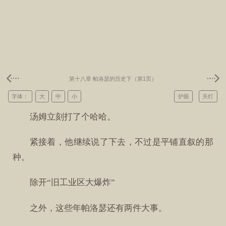
第十八章 帕洛瑟的历史下（第1页）
字体：
大
中
小
护眼
关灯
汤姆立刻打了个哈哈。
紧接着，他继续说了下去，不过是平铺直叙的那
种。
除开“旧工业区大爆炸”
之外，这些年帕洛瑟还有两件大事。