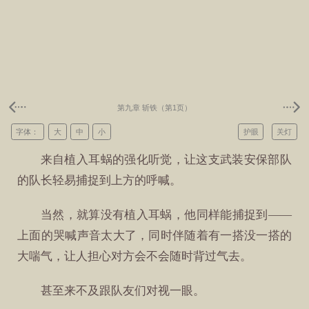
第九章 斩铁（第1页）
字体：
大
中
小
护眼
关灯
来自植入耳蜗的强化听觉，让这支武装安保部队
的队长轻易捕捉到上方的呼喊。
当然，就算没有植入耳蜗，他同样能捕捉到——
上面的哭喊声音太大了，同时伴随着有一搭没一搭的
大喘气，让人担心对方会不会随时背过气去。
甚至来不及跟队友们对视一眼。