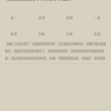
目录
存档
首页
书架
分类
足迹
抱歉，让你久等了
战损雄虫禁养守则
万人嫌假少爷翻车后
和豪门老古板联
姻了
我老公可是龙傲天男主！
排球但花滑冠军
幼驯染模拟器为何频陷修罗
场
失忆龙傲天的炮灰道侣[穿书]
折服
网恋雌君是反派
贤德妇
青年呛鼻
火辣
龙傲天的病美人师尊
女装勾引直男室友
将军在上，朕苦不堪言
琴弦
金色哪有QTE有用
女配能有什么坏心思[快穿]
地府拆迁办
还春
攻了最强
哨兵后