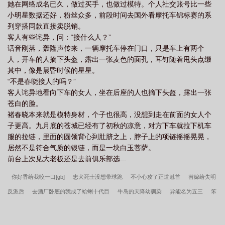
她在网络成名已久，做过买手，也做过模特。个人社交账号比一些
小明星数据还好，粉丝众多，前段时间去国外看摩托车锦标赛的系
列穿搭同款直接卖脱销。
客人有些诧异，问：“接什么人？”
话音刚落，轰隆声传来，一辆摩托车停在门口，只是车上有两个
人，开车的人摘下头盔，露出一张麦色的面孔，耳钉随着甩头点缀
其中，像是晨昏时候的星星。
“不是春晓接人的吗？”
客人诧异地看向下车的女人，坐在后座的人也摘下头盔，露出一张
苍白的脸。
褚春晓本来就是模特身材，个子也很高，没想到走在前面的女人个
子更高。九月底的苍城已经有了初秋的凉意，对方下车就拉下机车
服的拉链，里面的圆领背心到肚脐之上，脖子上的项链摇摇晃晃，
居然不是符合气质的银链，而是一块白玉菩萨。
前台上次见大老板还是去前俱乐部选...
你好香给我咬一口[gb]
忠犬死士没想带球跑
不小心攻了正道魁首
替嫁给失明
反派后
去酒厂卧底的我成了蛤蜊十代目
牛岛的天降幼驯染
异能名为五三
笨
蛋哨兵又在修罗场中心了！
阿南
[综英美]每夜都在cos穿
被年轻十岁的爱人找
上门后
心匙
如果可以这样爱
孤城闭
世界第一前锋？从囚王开始！
白月