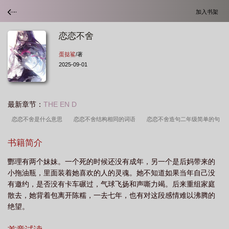
加入书架
恋恋不舍
蛋挞鲨
/著
2025-09-01
最新章节：
THE EN D
恋恋不舍是什么意思
恋恋不舍结构相同的词语
恋恋不舍造句二年级简单的句
子
恋恋不舍反义词是什么
恋恋不舍怎么写
恋恋不舍念念不舍哪个正
书籍简介
确
恋恋不舍相同的词语有哪些
恋恋不舍的拼音
恋恋不舍近义词
恋恋不
酆理有两个妹妹。一个死的时候还没有成年，另一个是后妈带来的
舍的舍是什么意思解释
恋恋不舍和依依不舍的区别
恋恋不舍和依依不舍的区别
小拖油瓶，里面装着她喜欢的人的灵魂。她不知道如果当年自己没
在哪里
恋恋不舍仿写词语
恋恋不舍的反义词
恋恋不舍用具体的情景表现出
有邀约，是否没有卡车碾过，气球飞扬和声嘶力竭。后来重组家庭
来
恋恋不舍电视剧免费观看
恋恋不舍的意思解释
恋恋不舍是成语吗
恋
散去，她背着包离开陈糯，一去七年，也有对这段感情难以沸腾的
绝望。
恋不舍和念念不舍
恋恋不舍地回家对吗
恋恋不舍成语接龙
恋恋不舍和念念
不舍的区别
恋恋不舍的意思
恋恋不舍的离开是地还是的
恋恋不舍造