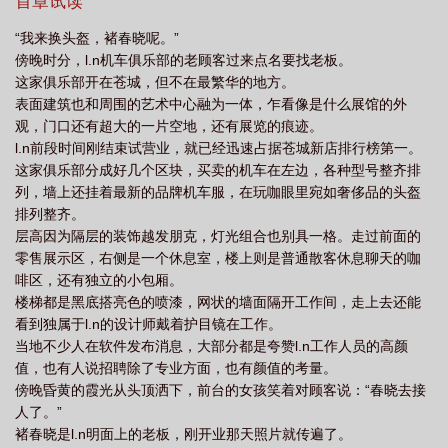
首章试读
句
恋恋不舍电视剧
恋恋不舍aabc式的词语
恋恋不舍是什么生肖
恋恋
“我来换头盔，褚春晓呢。”
不舍电视剧免费全集观看高清
恋恋不舍的近义词
恋恋不舍AABC有哪些
恋
傍晚时分，l.n机车俱乐部的老顾客过来点名要找老板。
恋不舍打三个数字
这家俱乐部开在苍城，但不在最繁华的地方。
表面建筑也和周围的艺术中心融为一体，乍看像是什么展馆的外
观，门口还有超大的一片空地，还有展览的痕迹。
l.n前段时间刚结束试营业，就已经迅速占据苍城新店排行榜第一。
这家俱乐部分成好几个区块，买卖的机车在左边，各种型号整齐排
列，墙上还挂着最新的品牌机车服，在玩咖眼里宛如奢侈品的头盔
排列整齐。
层高因为隔层的装饰越发朋克，灯光组合也别具一格。走过前面的
零售展示区，右侧是一个休息室，楼上则是普通散客休息聊天的咖
啡区，还有独立的小包厢。
楼梯都是黑底搭亮色的喷漆，网状的墙面隔开工作间，走上去还能
看到独属于l.n的设计师戴着护目镜在工作。
当地不少人在软件发布消息，大部分都是夸赞l.n工作人员的高颜
值，也有人说招聘除了专业方面，也有颜值的考量。
傍晚昏黄的霞光从头顶洒下，前台的女孩笑着对顾客说：“春晓去接
人了。”
褚春晓是l.n明面上的老板，刚开业那天照片就传遍了。