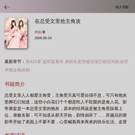
加入书架
在总受文里抢主角攻
辞奺
/著
2026-05-24
最新章节：
第425章 监狱篇番外 典狱长发情被捏尾巴根捏到射崩溃
求雕金雕射精
在总受文里抢主角攻(快穿) 作者辞奺TXT
在总受文里抢主角完整
在总受文里
书籍简介
抢主角攻作者 辞奺
在总受文里抢主角攻类似的
在总受文里抢主角攻by辞奺完
总受文里人人都爱主角受，主角受天真可爱自强不息，可只有炮灰
整版
在总受文里抢主角攻(快穿)免费阅读
在总受文里抢主角攻的剧本
在总
垫脚石们知道，这些小白花们个个都是吃人不眨眼的是食人花。影
受文里抢主角攻唐棠辞奺海棠阁
在总受文里抢主角攻全文番外txt百度
帝唐棠是一本总受文里的炮灰，原本的结局该是被主角受踩着上
位，身败名裂，可不知道从那天开始，剧情崩坏了……穿越后的唐
影帝开始了表面上不要不要，心里喊着再来再来的快乐生活。走肾
走心，攻宠受，全文苏甜He。校园文，懵懂学生：1v3（完结）卖