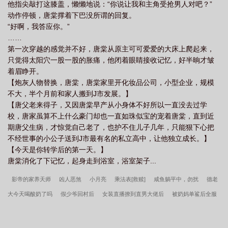
他指尖敲打这膝盖，懒懒地说：“你说让我和主角受抢男人对吧？”
动作停顿，唐棠撑着下巴没所谓的回复。
“好啊，我答应你。”
……
第一次穿越的感觉并不好，唐棠从原主可可爱爱的大床上爬起来，
只觉得太阳穴一股一股的胀痛，他闭着眼睛接收记忆，好半晌才皱
着眉睁开。
【炮灰人物替换，唐棠，唐棠家里开化妆品公司，小型企业，规模
不大，半个月前和家人搬到J市发展。】
【唐父老来得子，又因唐棠早产从小身体不好所以一直没去过学
校，唐家虽算不上什么豪门却也一直如珠似宝的宠着唐棠，直到近
期唐父生病，才惊觉自己老了，也护不住儿子几年，只能狠下心把
不经世事的小公子送到J市最有名的私立高中，让他独立成长。】
【今天是你转学后的第一天。】
唐棠消化了下记忆，起身走到浴室，浴室架子...
影帝的家养天师
凶人恶煞
小月亮
乘法表[救赎]
咸鱼躺平中，勿扰
德老
大今天喝酸奶了吗
假少爷回村后
女装直播撩到直男大佬后
被奶妈单鲨后全服
炸了[网游]
落匪[古早]
我真的是咸鱼[快穿]+番外
营业尴尬期
肱骨之臣
假
冒伪劣白月光
饲养病娇恶龙指南
们为什么仍在相爱
炮灰攻拥有弹幕后[快穿]