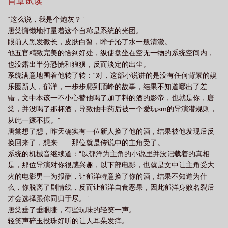
身文，主角受胆小的残疾弟弟：1v2（你让我站不起来，我就抢你老
首章试读
攻）职场文，董事长助理：1v2（精明能干特助，有事助理干，没事
“这么说，我是个炮灰？”
干助理）娱乐圈，人鱼新人：1v3（影帝、导演、总裁，生子不双
唐棠慵懒地打量着这个自称是系统的光团。
性）AOB，高岭之花上将：1v3（武力值爆表）都市文，健气小狼
眼前人黑发微长，皮肤白皙，眸子沁了水一般清澈。
狗：1v2（特种军官家的顽劣侄子）直播文，软甜小可爱：1v1（暂
他五官精致完美的恰到好处，纵使盘坐在空无一物的系统空间内，
定，可能会改）古代文，亡国后的病弱丞相：1v3（如玉公子的阶下
也没露出半分恐慌和狼狈，反而淡定的出尘。
囚生活）豪门文，豪门家的自闭症养子：1v1（做爸爸的掌中雀）暂
系统满意地围着他转了转：“对，这部小说讲的是没有任何背景的娱
定注：先更那个不定。表面上的强取豪夺，非全肉，非双性，剧情
乐圈新人，郁洋，一步步爬到顶峰的故事，结果不知道哪出了差
肉各占一半。
错，文中本该一不小心替他喝了加了料的酒的影帝，也就是你，唐
棠，并没喝了那杯酒，导致他中药后被一个爱玩sm的导演潜规则，
从此一蹶不振。”
唐棠想了想，昨天确实有一位新人换了他的酒，结果被他发现后反
换回来了，想来……那位就是传说中的主角受了。
系统的机械音继续道：“以郁洋为主角的小说里并没记载着的真相
是，那位导演对你很感兴趣，以下部电影，也就是文中让主角受大
火的电影男一为报酬，让郁洋特意换了你的酒，结果不知道为什
么，你脱离了剧情线，反而让郁洋自食恶果，因此郁洋身败名裂后
才会选择跟你同归于尽。”
唐棠垂了垂眼睫，有些玩味的轻笑一声。
轻笑声碎玉投珠好听的让人耳朵发痒。