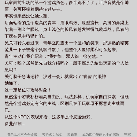
玩家面前出场的第一个游戏角色，多半跑不了了，听声音就是个帅
哥，关可怀揣着期待转过头去。
事实也果然没让她失望。
后面站着的是个瘦高的青年，眉眼精致、脸型瘦长，高挺的鼻梁上
架着一副金丝眼镜，身上浅色的长风衣越发衬得气质卓然，风衣的
下摆在风中猎猎作响。
见关可转头看过来，青年立刻露出一个温和的笑来，那凛然的精英
范儿一下子被这个笑容冲散了，他整个人显得柔和可亲起来。
青年主动自我介绍道：“我姓徐，双人徐，徐斐然。”
关可：唉？居然是先自我介绍吗？一般不都是先给出玩家的个人信
息吗？
关可脑子急速运转，没过一会儿就露出了“睿智”的眼神。
她懂了。
这一定是位可攻略对象！
虽然这个游戏标榜着高自由度、玩法多样，供玩家自由探索，但既
然是个游戏必定有它的主线，区别只在于玩家愿不愿意走主线而
已。
从这个NPC的表现来看，这多半是个恋爱游戏。
徐斐然插...
鬼杀队才不会全盒饭
夜色名为温柔
容错率
成为四个漫画男主的宿敌
守寡