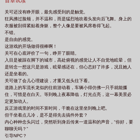
戏！！*关可和一号攻略对象聊得很愉快，刚准备站起身来，脚下一
首章试读
看
什么?这不是恋爱游戏!最新章节 路宽
什么?这不是恋爱游戏!无弹窗 路
滑，碎石沿着天台滚落。与此同时，对面的废弃大楼上，跃过来一
关可还没有睁开眼，最先感受到的是触觉。
个黑色的人影，关可没来及看清楚，就被拥进了一个炙热的怀抱
宽
什么这不是恋爱游戏岁既晏兮百度
什么这不是恋爱游戏百度
什么?这不
狂风拂过脸颊，并不温和，而是猛烈地吹着头发向后飞舞。身上的
里，往后方跌去。后背擦在地上有点疼，但身前怀抱肌肉触感也同
是恋爱游戏!百度
什么?这不是恋爱游戏漫画
衣服被刮得紧贴着身躯，整个人像是要被风席卷得飞起。
样真实。关可：！好评！必须好评啊！！晕头转向.jpg*人被“救”下
不错。
后，又经过一阵苦口婆心的劝解，玩家终于从满头雾水到明白事情
是自由的感觉。
经过。关可：“……”我说我就是上去吹吹风，你们信吗？ps.游戏融
这游戏的开场做得很棒啊！
合现实梗，有死遁
关可在心底评价了一句，睁开了眼睛。
入目是被踩在脚下的城市，高处俯视的感觉让人不自觉地眩晕，但
是转念一想这只是游戏，眩晕感还在，但心态好了许多，况且她人
还是坐着的。
关可做了会儿心理建设，才重又低头往下看。
道路上的车流长龙似的往前游动着，车辆小得仿佛一只手就能攥
住，可惜是在白天。等到晚上夜幕降临，灯光点亮，这一幕美景必
定更加动人。
反正游戏里的时间不算时间，干脆在这里坐到晚上吧。
但干坐着点儿冷，是不是得先去搞件外套？
内心种种念头闪过，突然听到身后传来一道温和的声音，“你好，要
聊聊天吗？”
引导NPC？