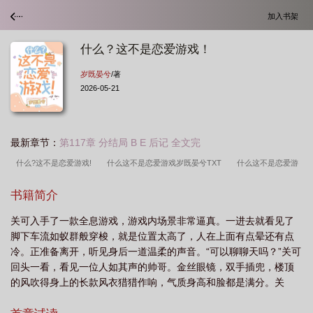
加入书架
什么？这不是恋爱游戏！
岁既晏兮
/著
2026-05-21
最新章节：
第117章 分结局 B E 后记 全文完
什么?这不是恋爱游戏!
什么这不是恋爱游戏岁既晏兮TXT
什么这不是恋爱游
戏在线阅读
什么?这不是恋爱游戏!最新章节路宽小
什么?这不是恋爱游
书籍简介
戏!shumicun
什么这不是恋爱游戏
什么这不是恋爱游戏by岁既晏兮
什么?
关可入手了一款全息游戏，游戏内场景非常逼真。一进去就看见了
这不是恋爱游戏! 岁既晏兮
什么?这不是恋爱游戏! 岁既晏兮 免费
什么这不是恋
脚下车流如蚁群般穿梭，就是位置太高了，人在上面有点晕还有点
爱游戏晋江
什么这不是恋爱游戏岁既宴兮
什么这不是恋爱游戏岁既晏兮免费阅
冷。正准备离开，听见身后一道温柔的声音。“可以聊聊天吗？”关可
读
什么这不是恋爱游戏百度资源
恋爱不是游戏 原文
什么?这不是恋爱游
回头一看，看见一位人如其声的帅哥。金丝眼镜，双手插兜，楼顶
的风吹得身上的长款风衣猎猎作响，气质身高和脸都是满分。关
戏!TXT
什么?这不是恋爱游戏!岁既晏兮
什么这不是恋爱游戏岁既晏兮
什
可：可可可！非常可！！矜持点头.jpg她懂了！这一定是个恋爱游
么?这不是恋爱游戏!晋江
什么这不是恋爱游戏!
什么?这不是恋爱游戏在线观